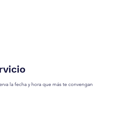
 Cª
Home
Booking
About
dicos.
vicio
serva la fecha y hora que más te convengan