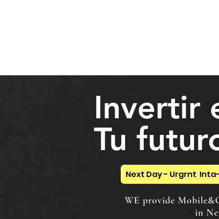
NUEVA YORK A TÁNGER.
Firma de Servicios Jurí
Invertir 
Tu futur
Next Day - Urgrnt Inta-
WE provide Mobile&O
in New Y