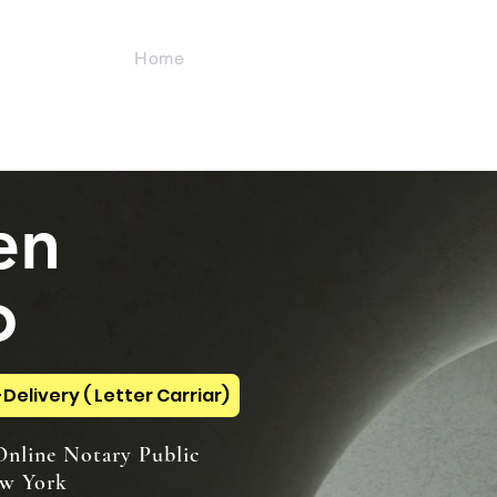
 Cª
Home
About
dicos.
en
o
Delivery ( Letter Carriar)
nline Notary Public
ork