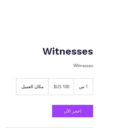
نيويورك إلى طنجة. شركة
شركة الخدمات القانونية.
Witnesses
Witnesses
100
دولار
1 س
1
مكان العميل
أمريكي
احجز الآن