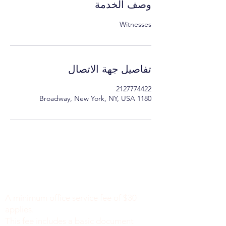
وصف الخدمة
Witnesses
تفاصيل جهة الاتصال
2127774422
1180 Broadway, New York, NY, USA
Minimum Charge fee is Set at $30
notaryapostilleny@gmail.com
A minimum office service fee of $30
applies.
This fee includes a basic document