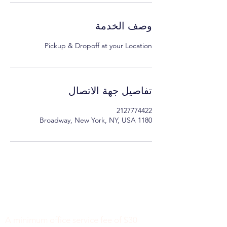
وصف الخدمة
Pickup & Dropoff at your Location
تفاصيل جهة الاتصال
2127774422
1180 Broadway, New York, NY, USA
Minimum Charge fee is Set at $30
notaryapostilleny@gmail.com
A minimum office service fee of $30