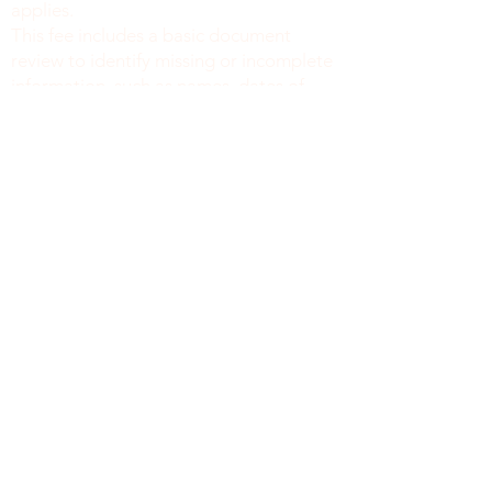
applies.
This fee includes a basic document
review to identify missing or incomplete
information, such as names, dates of
birth, signatures, dates, or other
required fields, along with general office
support. We do not verify the accuracy
or legal sufficiency of the information
provided.
Notary public fees are charged
separately in accordance with New York
State law.
We do not provide legal advice.
نيويورك
8519 الشارع الرابع، الطابق الثاني
بروكلين نيويورك 11209
212-777-4422
718 415 1058
info@mysite.com
سياسة الخصوصية